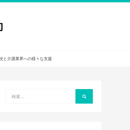
向
況と介護業界への様々な支援
検
索
検
索
対
象: